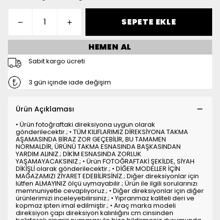
SEPETE EKLE
HEMEN AL
Sabit kargo ücreti
3 gün içinde iade değişim
Ürün Açıklaması
• Ürün fotoğraftaki direksiyona uygun olarak
gönderilecektir.; • TÜM KILIFLARIMIZ DİREKSİYONA TAKMA
AŞAMASINDA BİRAZ ZOR GEÇEBİLİR, BU TAMAMEN
NORMALDİR, ÜRÜNÜ TAKMA ESNASINDA BAŞKASINDAN
YARDIM ALINIZ.; DİKİM ESNASINDA ZORLUK
YAŞAMAYACAKSINIZ.; • Ürün FOTOĞRAFTAKİ ŞEKİLDE, SİYAH
DİKİŞLİ olarak gönderilecektir.; • DİĞER MODELLER İÇİN
MAĞAZAMIZI ZİYARET EDEBİLİRSİNİZ.; Diğer direksiyonlar için
lütfen ALMAYINIZ ölçü uymayabilir.; Ürün ile ilgili sorularınızı
memnuniyetle cevaplıyoruz.; • Diğer direksiyonlar için diğer
ürünlerimizi inceleyebilirsiniz.; • Yıpranmaz kaliteli deri ve
kopmaz ipten imal edilmiştir.; • Araç marka modeli
direksiyon çapı direksiyon kalınlığını cm cinsinden