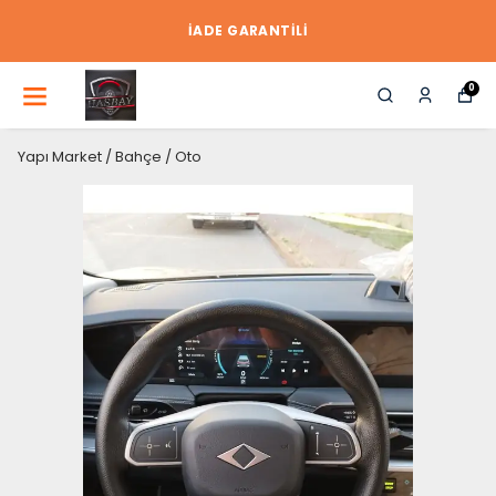
İADE GARANTİLİ
0
Yapı Market / Bahçe / Oto