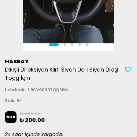
HASBAY
Dikişli Direksiyon Kılıfı Siyah Deri Siyah Dikişli
Togg İçin
Ürün Kodu
:
HBCV00007QQ88M
Stok
:
10
₺ 250.00
%
20
₺ 200.00
24 saat içinde kargoda.