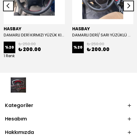
HASBAY
HASBAY
DAMARLI DERİ KIRMIZI YÜZÜK KIRMIZI DİKİŞLİ VW CRAFTER İÇİN İP İĞNE DAHİL
DAMARLI DERİ/ SARI YÜZÜKLÜ MODEL/SARI DİKİŞLİ/HIZLI KARGO
₺ 250.00
₺ 250.00
%
20
%
20
₺ 200.00
₺ 200.00
1 Renk
Kategoriler
Hesabım
Hakkımızda