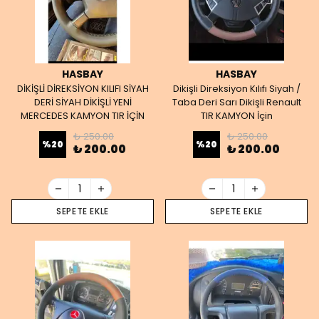
HASBAY
HASBAY
DİKİŞLİ DİREKSİYON KILIFI SİYAH
Dikişli Direksiyon Kılıfı Siyah /
DERİ SİYAH DİKİŞLİ YENİ
Taba Deri Sarı Dikişli Renault
MERCEDES KAMYON TIR İÇİN
TIR KAMYON İçin
₺ 250.00
₺ 250.00
%
20
%
20
₺ 200.00
₺ 200.00
SEPETE EKLE
SEPETE EKLE