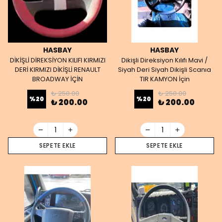
HASBAY
HASBAY
DİKİŞLİ DİREKSİYON KILIFI KIRMIZI
Dikişli Direksiyon Kılıfı Mavi /
DERİ KIRMIZI DİKİŞLİ RENAULT
Siyah Deri Siyah Dikişli Scanıa
BROADWAY İÇİN
TIR KAMYON İçin
₺ 250.00
₺ 250.00
%
20
%
20
₺ 200.00
₺ 200.00
SEPETE EKLE
SEPETE EKLE