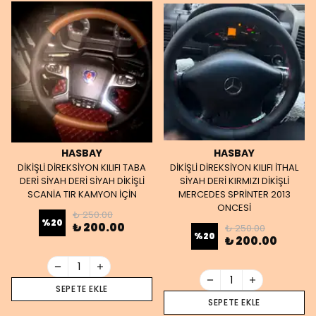
HASBAY
HASBAY
DİKİŞLİ DİREKSİYON KILIFI TABA
DİKİŞLİ DİREKSİYON KILIFI İTHAL
DERİ SİYAH DERİ SİYAH DİKİŞLİ
SİYAH DERİ KIRMIZI DİKİŞLİ
SCANİA TIR KAMYON İÇİN
MERCEDES SPRİNTER 2013
ONCESİ
₺ 250.00
%
20
₺ 200.00
₺ 250.00
%
20
₺ 200.00
SEPETE EKLE
SEPETE EKLE