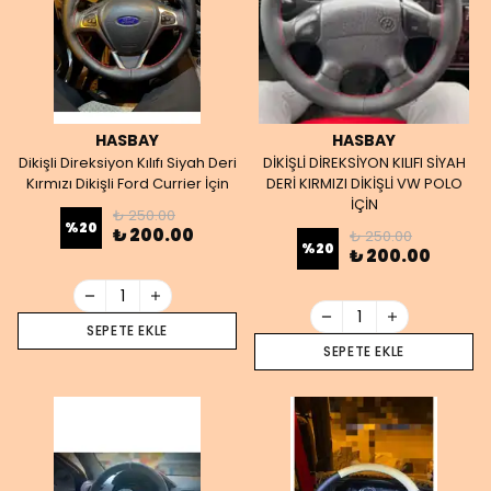
HASBAY
HASBAY
Dikişli Direksiyon Kılıfı Siyah Deri
DİKİŞLİ DİREKSİYON KILIFI SİYAH
Kırmızı Dikişli Ford Currier İçin
DERİ KIRMIZI DİKİŞLİ VW POLO
İÇİN
₺ 250.00
%
20
₺ 200.00
₺ 250.00
%
20
₺ 200.00
SEPETE EKLE
SEPETE EKLE