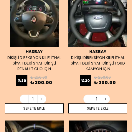
HASBAY
HASBAY
DİKİŞLİ DİREKSİYON KILIFI İTHAL
DİKİŞLİ DİREKSİYON KILIFI İTHAL
SİYAH DERİ SİYAH DİKİŞLİ
SİYAH DERİ SİYAH DİKİŞLİ FORD
RENAULT CLİO İÇİN
KAMYON İÇİN
₺ 250.00
₺ 250.00
%
20
%
20
₺ 200.00
₺ 200.00
SEPETE EKLE
SEPETE EKLE