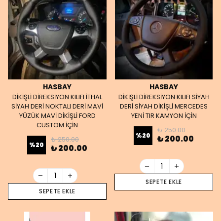
HASBAY
HASBAY
DİKİŞLİ DİREKSİYON KILIFI İTHAL
DİKİŞLİ DİREKSİYON KILIFI SİYAH
SİYAH DERİ NOKTALI DERİ MAVİ
DERİ SİYAH DİKİŞLİ MERCEDES
YÜZÜK MAVİ DİKİŞLİ FORD
YENİ TIR KAMYON İÇİN
CUSTOM İÇİN
₺ 250.00
%
20
₺ 200.00
₺ 250.00
%
20
₺ 200.00
SEPETE EKLE
SEPETE EKLE