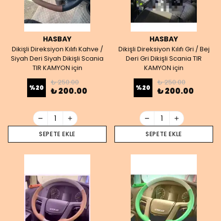
HASBAY
HASBAY
Dikişli Direksiyon Kılıfı Kahve /
Dikişli Direksiyon Kılıfı Gri / Bej
Siyah Deri Siyah Dikişli Scania
Deri Gri Dikişli Scania TIR
TIR KAMYON için
KAMYON için
₺ 250.00
₺ 250.00
%
20
%
20
₺ 200.00
₺ 200.00
SEPETE EKLE
SEPETE EKLE