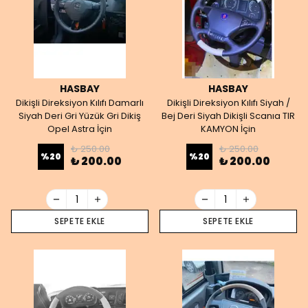
HASBAY
HASBAY
Dikişli Direksiyon Kılıfı Damarlı
Dikişli Direksiyon Kılıfı Siyah /
Siyah Deri Gri Yüzük Gri Dikiş
Bej Deri Siyah Dikişli Scanıa TIR
Opel Astra İçin
KAMYON İçin
₺ 250.00
₺ 250.00
%
20
%
20
₺ 200.00
₺ 200.00
SEPETE EKLE
SEPETE EKLE