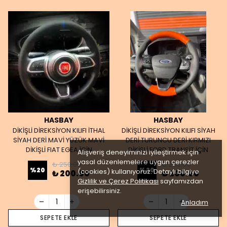
HASBAY
HASBAY
DİKİŞLİ DİREKSİYON KILIFI İTHAL
DİKİŞLİ DİREKSİYON KILIFI SİYAH
SİYAH DERİ MAVİ YÜZÜK MAVİ
DERİ TURUNCU DERİ KIRMIZI
DİKİŞLİ FIAT EGEA İÇİN
DİKİŞLİ FORD TRANSİT İÇİN
Alışveriş deneyiminizi iyileştirmek için
yasal düzenlemelere uygun çerezler
₺ 250.00
₺ 250.00
%
20
%
20
(cookies) kullanıyoruz. Detaylı bilgiye
₺ 200.00
₺ 200.00
Gizlilik ve Çerez Politikası
sayfamızdan
erişebilirsiniz.
Anladım
SEPETE EKLE
SEPETE EKLE