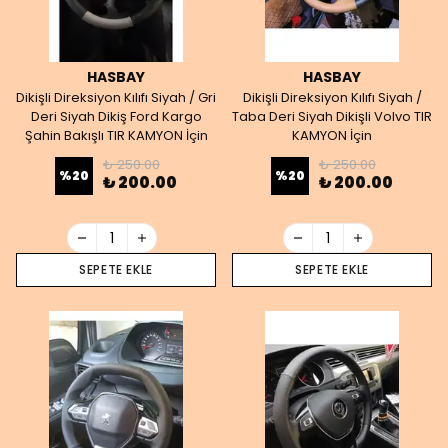
HASBAY
HASBAY
Dikişli Direksiyon Kılıfı Siyah / Gri
Dikişli Direksiyon Kılıfı Siyah /
Deri Siyah Dikiş Ford Kargo
Taba Deri Siyah Dikişli Volvo TIR
Şahin Bakışlı TIR KAMYON İçin
KAMYON İçin
₺ 250.00
₺ 250.00
%
20
%
20
₺ 200.00
₺ 200.00
SEPETE EKLE
SEPETE EKLE