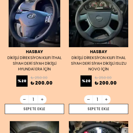
HASBAY
HASBAY
DİKİŞLİ DİREKSİYON KILIFI İTHAL
DİKİŞLİ DİREKSİYON KILIFI İTHAL
SİYAH DERİ SİYAH DİKİŞLİ
SİYAH DERİ SİYAH DİKİŞLİ ISUZU
HYUNDAİ ERA İÇİN
NOVO İÇİN
₺ 250.00
₺ 250.00
%
20
%
20
₺ 200.00
₺ 200.00
SEPETE EKLE
SEPETE EKLE