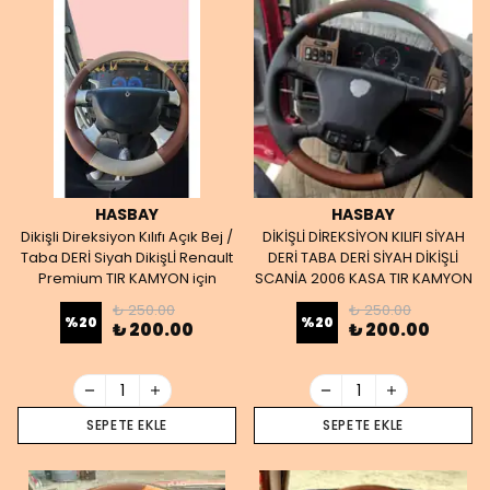
HASBAY
HASBAY
Dikişli Direksiyon Kılıfı Açık Bej /
DİKİŞLİ DİREKSİYON KILIFI SİYAH
Taba DERİ Siyah DikişLİ Renault
DERİ TABA DERİ SİYAH DİKİŞLİ
Premium TIR KAMYON için
SCANİA 2006 KASA TIR KAMYON
₺ 250.00
₺ 250.00
%
20
%
20
₺ 200.00
₺ 200.00
SEPETE EKLE
SEPETE EKLE