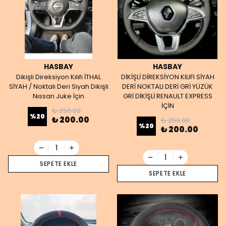
HASBAY
HASBAY
Dikişli Direksiyon Kılıfı İTHAL
DİKİŞLİ DİREKSİYON KILIFI SİYAH
SİYAH / Noktalı Deri Siyah Dikişli
DERİ NOKTALI DERİ GRİ YÜZÜK
Nıssan Juke İçin
GRİ DİKİŞLİ RENAULT EXPRESS
İÇİN
₺ 250.00
%
20
₺ 200.00
₺ 250.00
%
20
₺ 200.00
SEPETE EKLE
SEPETE EKLE