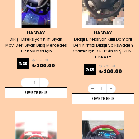
HASBAY
HASBAY
Dikişli Direksiyon Kılıfı Siyah
Dikişli Direksiyon Kılıfı Damarlı
Mavi Deri Siyah Dikiş Mercedes
Deri Kırmızı Dikişli Volkswagen
TIR KAMYON İçin
Crafter İçin DİREKSİYON ŞEKLİNE
DİKKAT!!
₺ 250.00
%
20
₺ 200.00
₺ 250.00
%
20
₺ 200.00
SEPETE EKLE
SEPETE EKLE