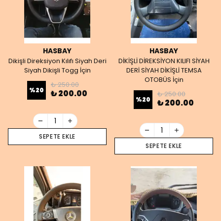
HASBAY
HASBAY
Dikişli Direksiyon Kılıfı Siyah Deri
DİKİŞLİ DİREKSİYON KILIFI SİYAH
Siyah Dikişli Togg İçin
DERİ SİYAH DİKİŞLİ TEMSA
OTOBÜS İçin
₺ 250.00
%
20
₺ 200.00
₺ 250.00
%
20
₺ 200.00
SEPETE EKLE
SEPETE EKLE