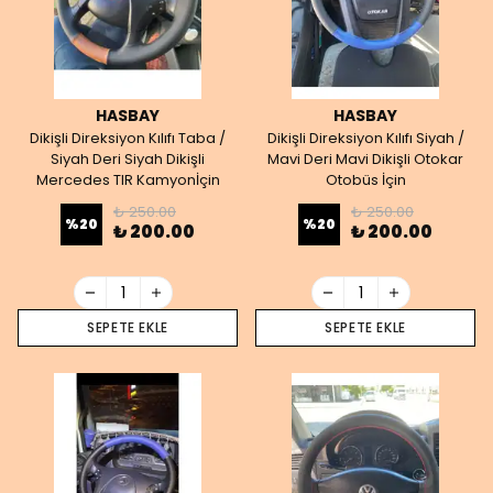
HASBAY
HASBAY
Dikişli Direksiyon Kılıfı Taba /
Dikişli Direksiyon Kılıfı Siyah /
Siyah Deri Siyah Dikişli
Mavi Deri Mavi Dikişli Otokar
Mercedes TIR Kamyonİçin
Otobüs İçin
₺ 250.00
₺ 250.00
%
20
%
20
₺ 200.00
₺ 200.00
SEPETE EKLE
SEPETE EKLE