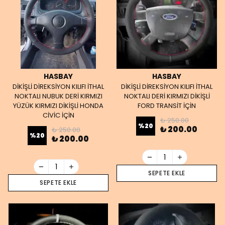
HASBAY
HASBAY
DİKİŞLİ DİREKSİYON KILIFI İTHAL
DİKİŞLİ DİREKSİYON KILIFI İTHAL
NOKTALI NUBUK DERİ KIRMIZI
NOKTALI DERİ KIRMIZI DİKİŞLİ
YÜZÜK KIRMIZI DİKİŞLİ HONDA
FORD TRANSİT İÇİN
CİVİC İÇİN
₺ 250.00
%
20
₺ 200.00
₺ 250.00
%
20
₺ 200.00
SEPETE EKLE
SEPETE EKLE