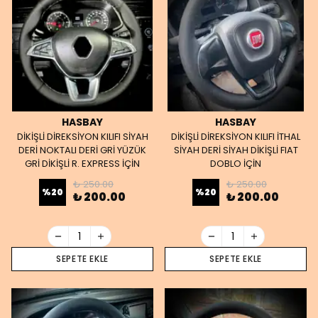
HASBAY
HASBAY
DİKİŞLİ DİREKSİYON KILIFI SİYAH
DİKİŞLİ DİREKSİYON KILIFI İTHAL
DERİ NOKTALI DERİ GRİ YÜZÜK
SİYAH DERİ SİYAH DİKİŞLİ FIAT
GRİ DİKİŞLİ R. EXPRESS İÇİN
DOBLO İÇİN
₺ 250.00
₺ 250.00
%
20
%
20
₺ 200.00
₺ 200.00
SEPETE EKLE
SEPETE EKLE