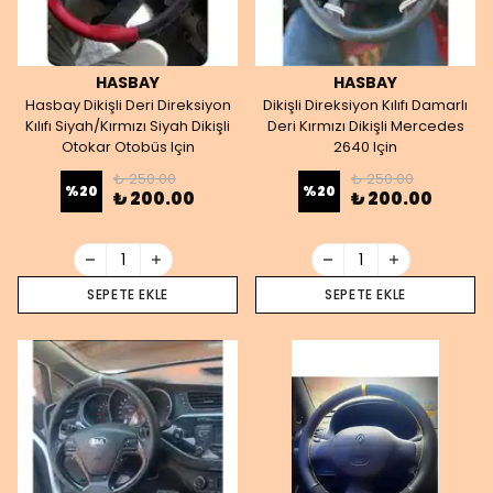
HASBAY
HASBAY
Hasbay Dikişli Deri Direksiyon
Dikişli Direksiyon Kılıfı Damarlı
Kılıfı Siyah/Kırmızı Siyah Dikişli
Deri Kırmızı Dikişli Mercedes
Otokar Otobüs Için
2640 Için
₺ 250.00
₺ 250.00
%
20
%
20
₺ 200.00
₺ 200.00
SEPETE EKLE
SEPETE EKLE