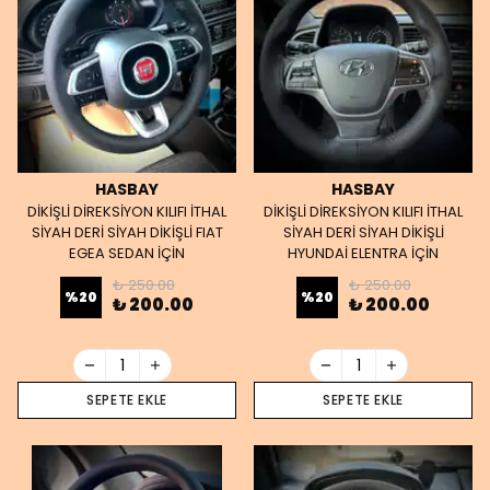
HASBAY
HASBAY
DİKİŞLİ DİREKSİYON KILIFI İTHAL
DİKİŞLİ DİREKSİYON KILIFI İTHAL
SİYAH DERİ SİYAH DİKİŞLİ FIAT
SİYAH DERİ SİYAH DİKİŞLİ
EGEA SEDAN İÇİN
HYUNDAİ ELENTRA İÇİN
₺ 250.00
₺ 250.00
%
20
%
20
₺ 200.00
₺ 200.00
SEPETE EKLE
SEPETE EKLE