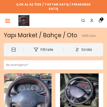
ÇOK AL AZ ÖDE / TOPTAN SATIŞ / PERAKENDE
SATIŞ
0
Yapı Market / Bahçe / Oto
1409
ürün
Filtrele
Sırala