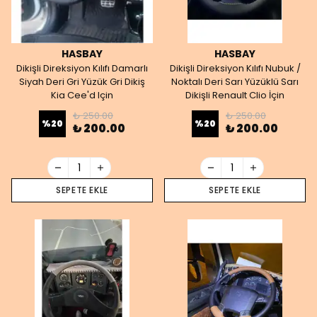
HASBAY
HASBAY
Dikişli Direksiyon Kılıfı Damarlı
Dikişli Direksiyon Kılıfı Nubuk /
Siyah Deri Gri Yüzük Gri Dikiş
Noktalı Deri Sarı Yüzüklü Sarı
Kia Cee'd Için
Dikişli Renault Clio İçin
₺ 250.00
₺ 250.00
%
20
%
20
₺ 200.00
₺ 200.00
SEPETE EKLE
SEPETE EKLE