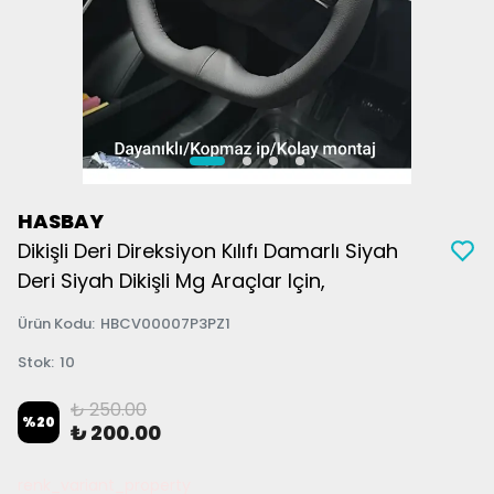
HASBAY
Dikişli Deri Direksiyon Kılıfı Damarlı Siyah
Deri Siyah Dikişli Mg Araçlar Için,
Ürün Kodu
:
HBCV00007P3PZ1
Stok
:
10
₺ 250.00
%
20
₺ 200.00
renk_variant_property