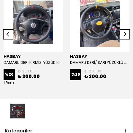
HASBAY
HASBAY
DAMARLI DERİ KIRMIZI YÜZÜK KIRMIZI DİKİŞLİ VW CRAFTER İÇİN İP İĞNE DAHİL
DAMARLI DERİ/ SARI YÜZÜKLÜ MODEL/SARI DİKİŞLİ/HIZLI KARGO
₺ 250.00
₺ 250.00
%
20
%
20
₺ 200.00
₺ 200.00
1 Renk
Kategoriler