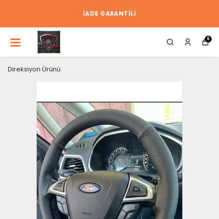
İADE GARANTİLİ
0
Direksiyon Ürünü