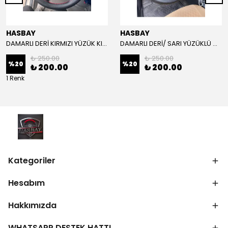
HASBAY
HASBAY
DAMARLI DERİ KIRMIZI YÜZÜK KIRMIZI DİKİŞLİ VW CRAFTER İÇİN İP İĞNE DAHİL
DAMARLI DERİ/ SARI YÜZÜKLÜ MODEL/SARI DİKİŞLİ/HIZLI KARGO
₺ 250.00
₺ 250.00
%
20
%
20
₺ 200.00
₺ 200.00
1 Renk
Kategoriler
Hesabım
Hakkımızda
WHATSAPP DESTEK HATTI