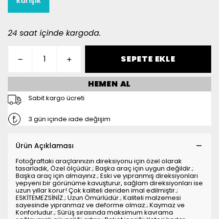
karişik
24 saat içinde kargoda.
SEPETE EKLE
HEMEN AL
Sabit kargo ücreti
3 gün içinde iade değişim
Ürün Açıklaması
Fotoğraftaki araçlarınızın direksiyonu için özel olarak
tasarladık, Özel ölçüdür.; Başka araç için uygun değildir.;
Başka araç için almayınız.; Eski ve yıpranmış direksiyonları
yepyeni bir görünüme kavuşturur, sağlam direksiyonları ise
uzun yıllar korur! Çok kaliteli deriden imal edilmiştir.;
ESKİTEMEZSİNİZ.; Uzun Ömürlüdür.; Kaliteli malzemesi
sayesinde yıpranmaz ve deforme olmaz.; Kaymaz ve
Konforludur.; Sürüş sırasında maksimum kavrama