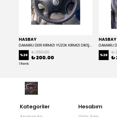
HASBAY
HASBAY
Dikişli Deri Direksiyon Kılıfı Damarlı Siyah Deri Siyah Dikişli Mg Araçlar Için,
DAMARLI DERİ KIRMIZI YÜZÜK KIRMIZI DİKİŞLİ VW CRAFTER İÇİN İP İĞNE DAHİL
₺ 250.00
₺ 
%
20
%
20
₺ 200.00
₺ 
1 Renk
Kategoriler
Hesabım
Anasayfa
Giriş Yap