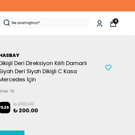
0
HASBAY
Dikişli Deri Direksiyon Kılıfı Damarlı
Siyah Deri Siyah Dikişli C Kasa
Mercedes İçin
Stok
:
10
₺ 250.00
%
20
₺ 200.00
Renk