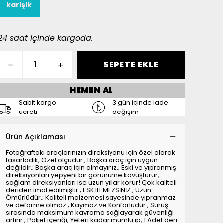
karişik
24 saat içinde kargoda.
SEPETE EKLE
HEMEN AL
Sabit kargo
3 gün içinde iade
ücreti
değişim
Ürün Açıklaması
Fotoğraftaki araçlarınızın direksiyonu için özel olarak
tasarladık, Özel ölçüdür.; Başka araç için uygun
değildir.; Başka araç için almayınız.; Eski ve yıpranmış
direksiyonları yepyeni bir görünüme kavuşturur,
sağlam direksiyonları ise uzun yıllar korur! Çok kaliteli
deriden imal edilmiştir.; ESKİTEMEZSİNİZ.; Uzun
Ömürlüdür.; Kaliteli malzemesi sayesinde yıpranmaz
ve deforme olmaz.; Kaymaz ve Konforludur.; Sürüş
sırasında maksimum kavrama sağlayarak güvenliği
artırır.; Paket içeriği; Yeteri kadar mumlu ip, 1 Adet deri