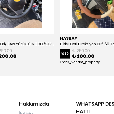
HASBAY
DAMARLI DERİ/ SARI YÜZÜKLÜ MODEL/SARI DİKİŞLİ/HIZLI KARGO
250.00
₺ 250.00
%
20
200.00
₺ 200.00
1 renk_variant_property
Hakkımızda
WHATSAPP DES
HATTI
İletişim