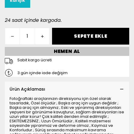
karişik
24 saat içinde kargoda.
SEPETE EKLE
HEMEN AL
Sabit kargo ücreti
3 gün içinde iade değişim
Ürün Açıklaması
Fotoğraftaki araçlarınızın direksiyonu için özel olarak
tasarladık, Özel ölçüdür.; Başka araç için uygun değildir.;
Başka araç için almayınız.; Eski ve yıpranmış direksiyonları
yepyeni bir görünüme kavuşturur, sağlam direksiyonları ise
uzun yıllar korur! Çok kaliteli deriden imal edilmiştir.;
ESKİTEMEZSİNİZ.; Uzun Ömürlüdür.; Kaliteli malzemesi
sayesinde yıpranmaz ve deforme olmaz.; Kaymaz ve
Konforludur.; Sürüş sırasında maksimum kavrama