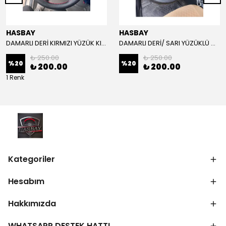
HASBAY
HASBAY
DAMARLI DERİ KIRMIZI YÜZÜK KIRMIZI DİKİŞLİ VW CRAFTER İÇİN İP İĞNE DAHİL
DAMARLI DERİ/ SARI YÜZÜKLÜ MODEL/SARI DİKİŞLİ/HIZLI KARGO
₺ 250.00
₺ 250.00
%
20
%
20
₺ 200.00
₺ 200.00
1 Renk
Kategoriler
Hesabım
Hakkımızda
WHATSAPP DESTEK HATTI