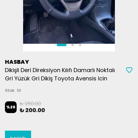
HASBAY
Dikişli Deri Direksiyon Kılıfı Damarlı Noktalı
Gri Yüzük Gri Dikiş Toyota Avensis Icin
Stok
:
10
₺ 250.00
%
20
₺ 200.00
Renk