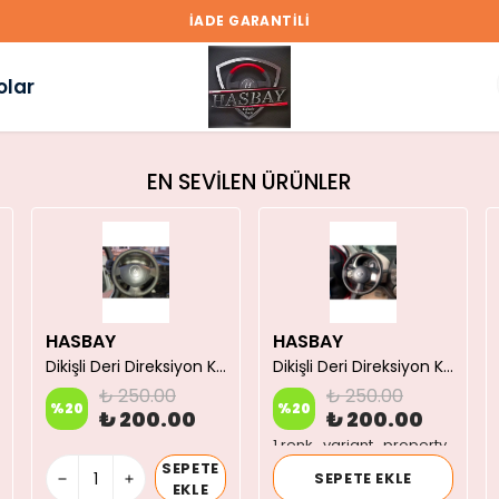
İADE GARANTİLİ
olar
EN SEVİLEN ÜRÜNLER
HASBAY
HASBAY
Dikişli Deri Direksiyon Kılıfı 66 Taba/bej Deri Siyah Dikişli Ford 3230 S Için
Dikişli Deri Direksiyon Kılıfı Damarlı Siyah Deri Kırmızı Dikiş Nissan Micra Için
₺ 250.00
₺ 250.00
%
20
%
20
₺ 200.00
₺ 200.00
1 renk_variant_property
SEPETE
SEPETE EKLE
EKLE