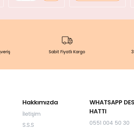
şveriş
Sabit Fiyatlı Kargo
3
Hakkımızda
WHATSAPP DES
HATTI
İletişim
0551 004 50 30
S.S.S