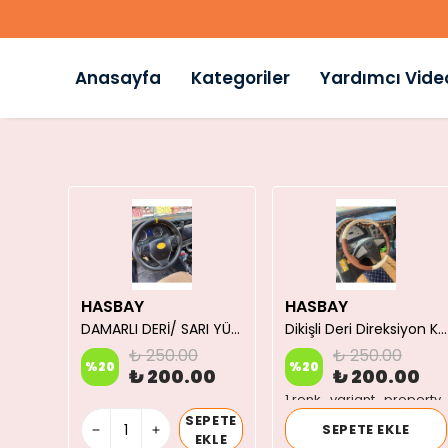
Anasayfa
Kategoriler
Yardımcı Vide
HASBAY
HASBAY
Dikişli Direksiyon Kılıfı Damarlı Siyah - Mavi Dikiş Mercedes
DAMARLI DERİ/ SARI YÜZÜKLÜ MODEL/SARI DİKİŞLİ/HIZLI KARGO
Dikişli Deri Direksiyon Kılıfı 66 Taba/bej Deri Siyah Dikişli Ford 3230 S Için
₺ 250.00
₺ 250.00
%
20
%
20
00
₺ 200.00
₺ 200.00
perty
1 renk_variant_property
SEPETE
E
SEPETE EKLE
EKLE