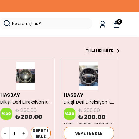
0
TÜM ÜRÜNLER
HASBAY
HASBAY
HAS
Dikişli Deri Direksiyon Kılıfı Damarlı Siyah Deri Mavi Dikişli Ford Focus Için
Dikişli Deri Direksiyon Kılıfı Damarlı Siyah Deri Mavi Dikişli Ford Focus Için
₺ 250.00
₺ 250.00
%
20
%
20
%
20
₺ 200.00
₺ 200.00
1 renk_variant_property
SEPETE
SEPETE EKLE
EKLE