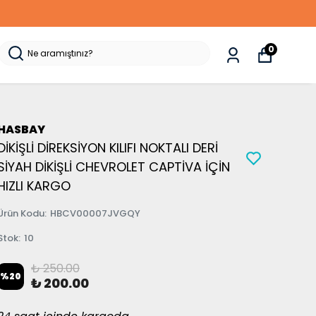
0
HASBAY
DİKİŞLİ DİREKSİYON KILIFI NOKTALI DERİ
SİYAH DİKİŞLİ CHEVROLET CAPTİVA İÇİN
HIZLI KARGO
Ürün Kodu
:
HBCV00007JVGQY
Stok
:
10
₺ 250.00
%
20
₺ 200.00