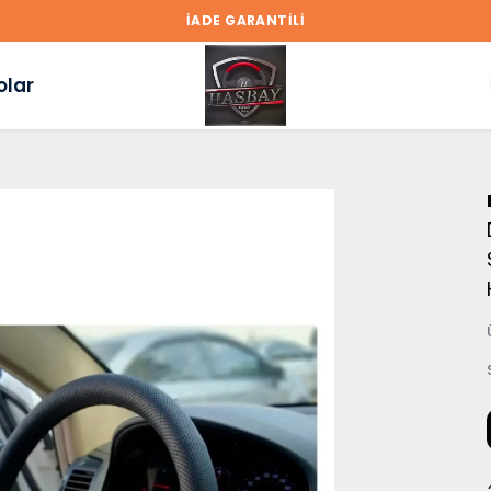
İADE GARANTİLİ
olar