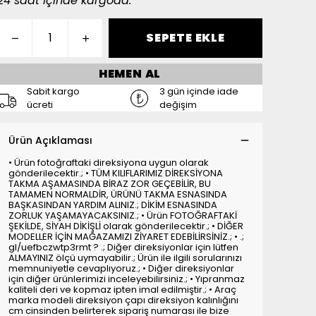
24 saat içinde kargoda.
SEPETE EKLE
HEMEN AL
Sabit kargo
3 gün içinde iade
ücreti
değişim
Ürün Açıklaması
• Ürün fotoğraftaki direksiyona uygun olarak
gönderilecektir.; • TÜM KILIFLARIMIZ DİREKSİYONA
TAKMA AŞAMASINDA BİRAZ ZOR GEÇEBİLİR, BU
TAMAMEN NORMALDİR, ÜRÜNÜ TAKMA ESNASINDA
BAŞKASINDAN YARDIM ALINIZ.; DİKİM ESNASINDA
ZORLUK YAŞAMAYACAKSINIZ.; • Ürün FOTOĞRAFTAKİ
ŞEKİLDE, SİYAH DİKİŞLİ olarak gönderilecektir.; • DİĞER
MODELLER İÇİN MAĞAZAMIZI ZİYARET EDEBİLİRSİNİZ.; • .;
gl/uefbczwtp3rmt ? .; Diğer direksiyonlar için lütfen
ALMAYINIZ ölçü uymayabilir.; Ürün ile ilgili sorularınızı
memnuniyetle cevaplıyoruz.; • Diğer direksiyonlar
için diğer ürünlerimizi inceleyebilirsiniz.; • Yıpranmaz
kaliteli deri ve kopmaz ipten imal edilmiştir.; • Araç
marka modeli direksiyon çapı direksiyon kalınlığını
cm cinsinden belirterek sipariş numarası ile bize