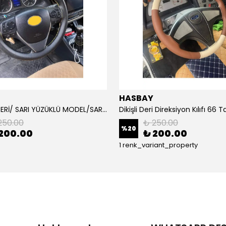
HASBAY
DAMARLI DERİ/ SARI YÜZÜKLÜ MODEL/SARI DİKİŞLİ/HIZLI KARGO
250.00
₺ 250.00
%
20
200.00
₺ 200.00
1 renk_variant_property