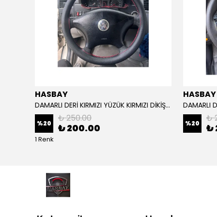
HASBAY
HASBAY
Dikişli Deri Direksiyon Kılıfı Damarlı Siyah Deri Siyah Dikişli Mg Araçlar Için,
DAMARLI DERİ KIRMIZI YÜZÜK KIRMIZI DİKİŞLİ VW CRAFTER İÇİN İP İĞNE DAHİL
₺ 250.00
₺ 
%
20
%
20
₺ 200.00
₺ 
1 Renk