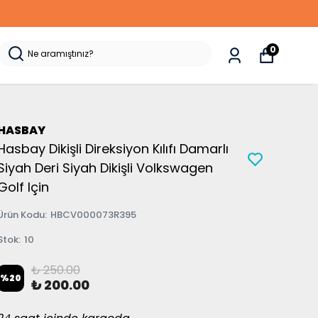
0
HASBAY
Hasbay Dikişli Direksiyon Kılıfı Damarlı
Siyah Deri Siyah Dikişli Volkswagen
Golf Için
Ürün Kodu
:
HBCV000073R395
Stok
:
10
₺ 250.00
%
20
₺ 200.00