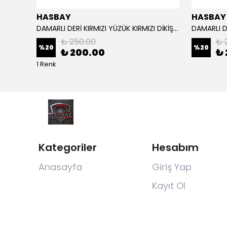
HASBAY
HASBAY
Dikişli Deri Direksiyon Kılıfı Damarlı Siyah Deri Siyah Dikişli Mg Araçlar Için,
DAMARLI DERİ KIRMIZI YÜZÜK KIRMIZI DİKİŞLİ VW CRAFTER İÇİN İP İĞNE DAHİL
₺ 250.00
₺ 
%
20
%
20
₺ 200.00
₺ 
1 Renk
Kategoriler
Hesabım
Anasayfa
Giriş Yap
Kayıt Ol