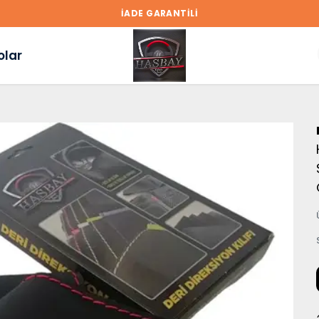
İADE GARANTİLİ
olar