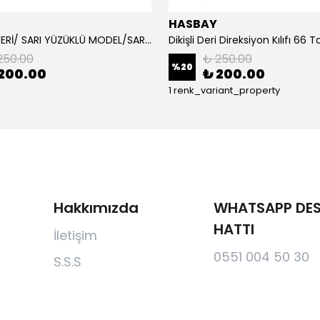
HASBAY
DAMARLI DERİ/ SARI YÜZÜKLÜ MODEL/SARI DİKİŞLİ/HIZLI KARGO
250.00
₺ 250.00
%
20
200.00
₺ 200.00
1 renk_variant_property
Hakkımızda
WHATSAPP DES
HATTI
İletişim
0551 004 50 30
S.S.S