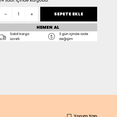
24 saat içinde kargoda.
SEPETE EKLE
HEMEN AL
Sabit kargo
3 gün içinde iade
ücreti
değişim
Yorum Yap