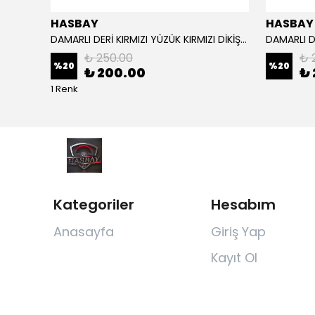
HASBAY
HASBAY
Dikişli Deri Direksiyon Kılıfı Damarlı Siyah Deri Siyah Dikişli Mg Araçlar Için,
DAMARLI DERİ KIRMIZI YÜZÜK KIRMIZI DİKİŞLİ VW CRAFTER İÇİN İP İĞNE DAHİL
₺ 250.00
₺ 
%
20
%
20
₺ 200.00
₺ 
1 Renk
Kategoriler
Hesabım
Anasayfa
Giriş Yap
Kayıt Ol