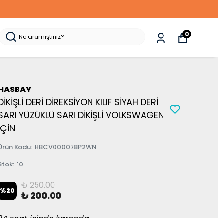
0
HASBAY
DİKİŞLİ DERİ DİREKSİYON KILIF SİYAH DERİ
SARI YÜZÜKLÜ SARI DİKİŞLİ VOLKSWAGEN
İÇİN
Ürün Kodu
:
HBCV000078P2WN
Stok
:
10
₺ 250.00
%
20
₺ 200.00