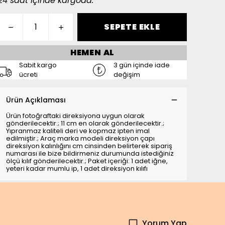
24 saat içinde kargoda.
SEPETE EKLE
HEMEN AL
Sabit kargo
3 gün içinde iade
ücreti
değişim
Ürün Açıklaması
Ürün fotoğraftaki direksiyona uygun olarak
gönderilecektir.; 11 cm en olarak gönderilecektir.;
Yıpranmaz kaliteli deri ve kopmaz ipten imal
edilmiştir.; Araç marka modeli direksiyon çapı
direksiyon kalınlığını cm cinsinden belirterek sipariş
numarası ile bize bildirmeniz durumunda istediğiniz
ölçü kılıf gönderilecektir.; Paket içeriği: 1 adet iğne,
yeteri kadar mumlu ip, 1 adet direksiyon kılıfı
Yorum Yap