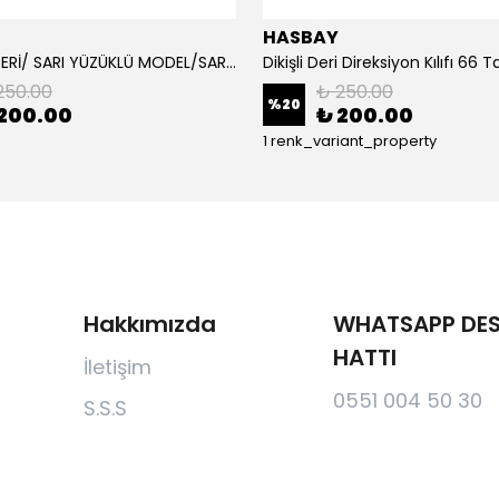
HASBAY
DAMARLI DERİ/ SARI YÜZÜKLÜ MODEL/SARI DİKİŞLİ/HIZLI KARGO
250.00
₺ 250.00
%
20
200.00
₺ 200.00
1 renk_variant_property
Hakkımızda
WHATSAPP DES
HATTI
İletişim
0551 004 50 30
S.S.S