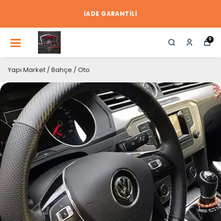
İADE GARANTİLİ
0
Yapı Market / Bahçe / Oto