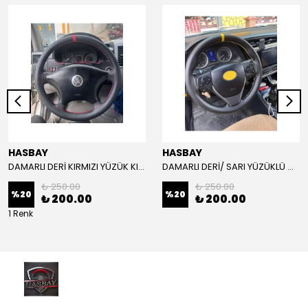
HASBAY
HASBAY
DAMARLI DERİ KIRMIZI YÜZÜK KIRMIZI DİKİŞLİ VW CRAFTER İÇİN İP İĞNE DAHİL
DAMARLI DERİ/ SARI YÜZÜKLÜ MODEL/SARI DİKİŞLİ/HIZLI KARGO
₺ 250.00
₺ 250.00
%
20
%
20
₺ 200.00
₺ 200.00
1 Renk