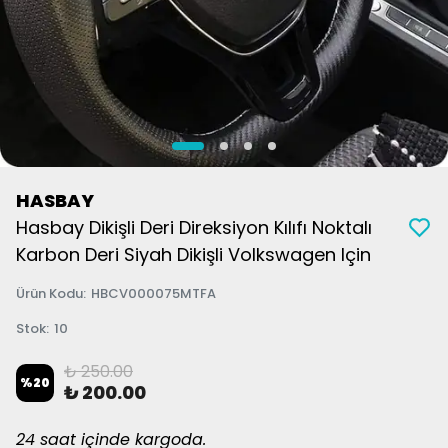
HASBAY
Hasbay Dikişli Deri Direksiyon Kılıfı Noktalı
Karbon Deri Siyah Dikişli Volkswagen Için
Ürün Kodu
:
HBCV000075MTFA
Stok
:
10
₺ 250.00
%
20
₺ 200.00
24 saat içinde kargoda.