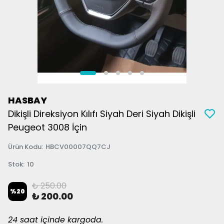
HASBAY
Dikişli Direksiyon Kılıfı Siyah Deri Siyah Dikişli
Peugeot 3008 İçin
Ürün Kodu
:
HBCV00007QQ7CJ
Stok
:
10
₺ 250.00
%
20
₺ 200.00
24 saat içinde kargoda.