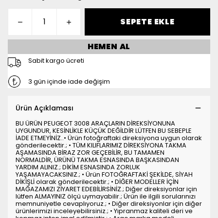
SEPETE EKLE
HEMEN AL
Sabit kargo ücreti
3 gün içinde iade değişim
Ürün Açıklaması
BU ÜRÜN PEUGEOT 3008 ARAÇLARIN DİREKSİYONUNA
UYGUNDUR, KESİNLİKLE KÜÇÜK DEĞİLDİR LÜTFEN BU SEBEPLE
İADE ETMEYİNİZ..• Ürün fotoğraftaki direksiyona uygun olarak
gönderilecektir.; • TÜM KILIFLARIMIZ DİREKSİYONA TAKMA
AŞAMASINDA BİRAZ ZOR GEÇEBİLİR, BU TAMAMEN
NORMALDİR, ÜRÜNÜ TAKMA ESNASINDA BAŞKASINDAN
YARDIM ALINIZ.; DİKİM ESNASINDA ZORLUK
YAŞAMAYACAKSINIZ.; • Ürün FOTOĞRAFTAKİ ŞEKİLDE, SİYAH
DİKİŞLİ olarak gönderilecektir.; • DİĞER MODELLER İÇİN
MAĞAZAMIZI ZİYARET EDEBİLİRSİNİZ.; Diğer direksiyonlar için
lütfen ALMAYINIZ ölçü uymayabilir.; Ürün ile ilgili sorularınızı
memnuniyetle cevaplıyoruz.; • Diğer direksiyonlar için diğer
ürünlerimizi inceleyebilirsiniz.; • Yıpranmaz kaliteli deri ve