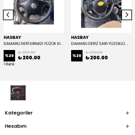
HASBAY
HASBAY
DAMARLI DERİ KIRMIZI YÜZÜK KIRMIZI DİKİŞLİ VW CRAFTER İÇİN İP İĞNE DAHİL
DAMARLI DERİ/ SARI YÜZÜKLÜ MODEL/SARI DİKİŞLİ/HIZLI KARGO
₺ 250.00
₺ 250.00
%
20
%
20
₺ 200.00
₺ 200.00
1 Renk
Kategoriler
Hesabım