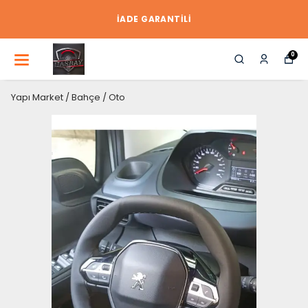
İADE GARANTİLİ
0
Yapı Market / Bahçe / Oto