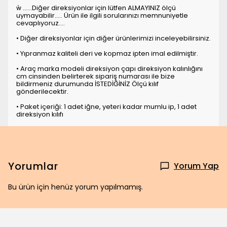
 ......Diğer direksiyonlar için lütfen ALMAYINIZ ölçü
uymayabilir..... Ürün ile ilgili sorularınızı memnuniyetle
cevaplıyoruz....
• Diğer direksiyonlar için diğer ürünlerimizi inceleyebilirsiniz.
• Yıpranmaz kaliteli deri ve kopmaz ipten imal edilmiştir.
• Araç marka modeli direksiyon çapı direksiyon kalınlığını
cm cinsinden belirterek sipariş numarası ile bize
bildirmeniz durumunda İSTEDİĞİNİZ Ölçü kılıf
gönderilecektir.
• Paket içeriği: 1 adet iğne, yeteri kadar mumlu ip, 1 adet
direksiyon kılıfı
Yorumlar
Yorum Yap
Bu ürün için henüz yorum yapılmamış.