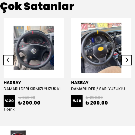
Çok Satanlar
HASBAY
HASBAY
DAMARLI DERİ KIRMIZI YÜZÜK KIRMIZI DİKİŞLİ VW CRAFTER İÇİN İP İĞNE DAHİL
DAMARLI DERİ/ SARI YÜZÜKLÜ MODEL/SARI DİKİŞLİ/HIZLI KARGO
₺ 250.00
₺ 250.00
%
20
%
20
₺ 200.00
₺ 200.00
1 Renk