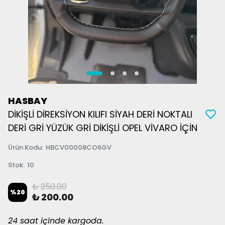
HASBAY
DİKİŞLİ DİREKSİYON KILIFI SİYAH DERİ NOKTALI
DERİ GRİ YÜZÜK GRİ DİKİŞLİ OPEL VİVARO İÇİN
Ürün Kodu
:
HBCV00008CO6GV
Stok
:
10
₺ 250.00
%
20
₺ 200.00
24 saat içinde kargoda.