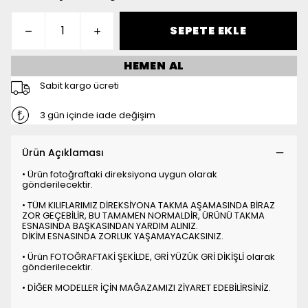
SEPETE EKLE
HEMEN AL
Sabit kargo ücreti
3 gün içinde iade değişim
Ürün Açıklaması
• Ürün fotoğraftaki direksiyona uygun olarak
gönderilecektir.
• TÜM KILIFLARIMIZ DİREKSİYONA TAKMA AŞAMASINDA BİRAZ
ZOR GEÇEBİLİR, BU TAMAMEN NORMALDİR, ÜRÜNÜ TAKMA
ESNASINDA BAŞKASINDAN YARDIM ALINIZ.
DİKİM ESNASINDA ZORLUK YAŞAMAYACAKSINIZ.
• Ürün FOTOĞRAFTAKİ ŞEKİLDE, GRİ YÜZÜK GRİ DİKİŞLİ olarak
gönderilecektir.
• DİĞER MODELLER İÇİN MAĞAZAMIZI ZİYARET EDEBİLİRSİNİZ.