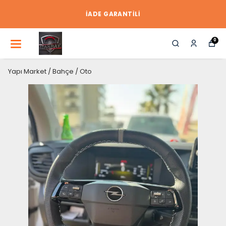
İADE GARANTİLİ
0
Yapı Market / Bahçe / Oto