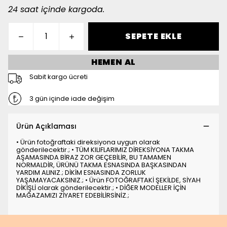
24 saat içinde kargoda.
SEPETE EKLE
HEMEN AL
Sabit kargo ücreti
3 gün içinde iade değişim
Ürün Açıklaması
• Ürün fotoğraftaki direksiyona uygun olarak
gönderilecektir.; • TÜM KILIFLARIMIZ DİREKSİYONA TAKMA
AŞAMASINDA BİRAZ ZOR GEÇEBİLİR, BU TAMAMEN
NORMALDİR, ÜRÜNÜ TAKMA ESNASINDA BAŞKASINDAN
YARDIM ALINIZ.; DİKİM ESNASINDA ZORLUK
YAŞAMAYACAKSINIZ.; • Ürün FOTOĞRAFTAKİ ŞEKİLDE, SİYAH
DİKİŞLİ olarak gönderilecektir.; • DİĞER MODELLER İÇİN
MAĞAZAMIZI ZİYARET EDEBİLİRSİNİZ.;