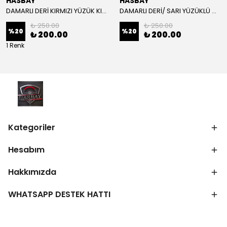
HASBAY
HASBAY
DAMARLI DERİ KIRMIZI YÜZÜK KIRMIZI DİKİŞLİ VW CRAFTER İÇİN İP İĞNE DAHİL
DAMARLI DERİ/ SARI YÜZÜKLÜ MODEL/SARI DİKİŞLİ/HIZLI KARGO
₺ 250.00
₺ 250.00
%
20
%
20
₺ 200.00
₺ 200.00
1 Renk
Kategoriler
Hesabım
Hakkımızda
WHATSAPP DESTEK HATTI