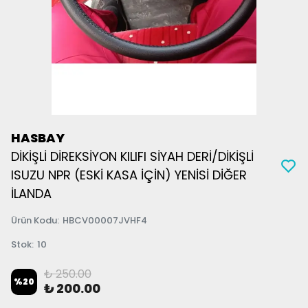
HASBAY
DİKİŞLİ DİREKSİYON KILIFI SİYAH DERİ/DİKİŞLİ
ISUZU NPR (ESKİ KASA İÇİN) YENİSİ DİĞER
İLANDA
Ürün Kodu
:
HBCV00007JVHF4
Stok
:
10
₺ 250.00
%
20
₺ 200.00