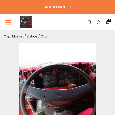
İADE GARANTİLİ
0
Yapı Market / Bahçe / Oto