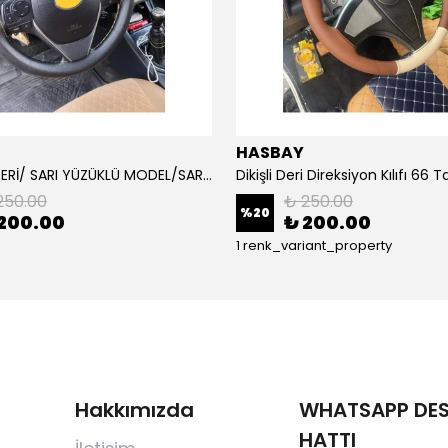
HASBAY
DAMARLI DERİ/ SARI YÜZÜKLÜ MODEL/SARI DİKİŞLİ/HIZLI KARGO
250.00
₺ 250.00
%
20
200.00
₺ 200.00
1 renk_variant_property
Hakkımızda
WHATSAPP DES
HATTI