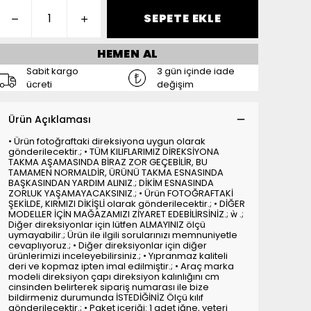
SEPETE EKLE
HEMEN AL
Sabit kargo
3 gün içinde iade
ücreti
değişim
Ürün Açıklaması
• Ürün fotoğraftaki direksiyona uygun olarak
gönderilecektir.; • TÜM KILIFLARIMIZ DİREKSİYONA
TAKMA AŞAMASINDA BİRAZ ZOR GEÇEBİLİR, BU
TAMAMEN NORMALDİR, ÜRÜNÜ TAKMA ESNASINDA
BAŞKASINDAN YARDIM ALINIZ.; DİKİM ESNASINDA
ZORLUK YAŞAMAYACAKSINIZ.; • Ürün FOTOĞRAFTAKİ
ŞEKİLDE, KIRMIZI DİKİŞLİ olarak gönderilecektir.; • DİĞER
MODELLER İÇİN MAĞAZAMIZI ZİYARET EDEBİLİRSİNİZ.;  .;
Diğer direksiyonlar için lütfen ALMAYINIZ ölçü
uymayabilir.; Ürün ile ilgili sorularınızı memnuniyetle
cevaplıyoruz.; • Diğer direksiyonlar için diğer
ürünlerimizi inceleyebilirsiniz.; • Yıpranmaz kaliteli
deri ve kopmaz ipten imal edilmiştir.; • Araç marka
modeli direksiyon çapı direksiyon kalınlığını cm
cinsinden belirterek sipariş numarası ile bize
bildirmeniz durumunda İSTEDİĞİNİZ Ölçü kılıf
gönderilecektir.; • Paket içeriği: 1 adet iğne, yeteri