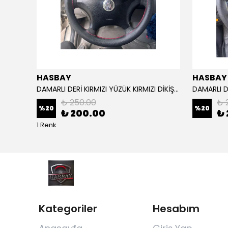
HASBAY
HASBAY
Dikişli Deri Direksiyon Kılıfı Damarlı Siyah Deri Siyah Dikişli Mg Araçlar Için,
DAMARLI DERİ KIRMIZI YÜZÜK KIRMIZI DİKİŞLİ VW CRAFTER İÇİN İP İĞNE DAHİL
₺ 250.00
₺ 
%
20
%
20
₺ 200.00
₺ 
1 Renk
Kategoriler
Hesabım