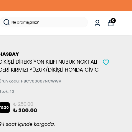
0
HASBAY
DİKİŞLİ DİREKSİYON KILIFI NUBUK NOKTALI
DERİ KIRMIZI YÜZÜK/DİKİŞLİ HONDA CİVİC
Ürün Kodu
:
HBCV00007NCWWV
Stok
:
10
₺ 250.00
%
20
₺ 200.00
24 saat içinde kargoda.