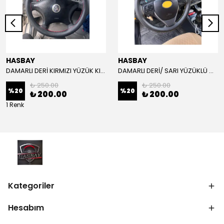
HASBAY
HASBAY
DAMARLI DERİ KIRMIZI YÜZÜK KIRMIZI DİKİŞLİ VW CRAFTER İÇİN İP İĞNE DAHİL
DAMARLI DERİ/ SARI YÜZÜKLÜ MODEL/SARI DİKİŞLİ/HIZLI KARGO
₺ 250.00
₺ 250.00
%
20
%
20
₺ 200.00
₺ 200.00
1 Renk
Kategoriler
Hesabım