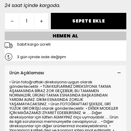
24 saat içinde kargoda.
SEPETE EKLE
HEMEN AL
Sabit kargo ücreti
3 gün içinde iade değişim
Ürün Açıklaması
• Ürün fotoğraftaki direksiyona uygun olarak
gönderilecektir. • TÜM KILIFLARIMIZ DİREKSİYONA TAKMA
AŞAMASINDA BİRAZ ZOR GEÇEBİLİR, BU TAMAMEN
NORMALDİR, ÜRÜNÜ TAKMA ESNASINDA BAŞKASINDAN
YARDIM ALINIZ. DİKİM ESNASINDA ZORLUK
YAŞAMAYACAKSINIZ. • Ürün FOTOĞRAFTAKİ ŞEKİLDE, GRİ
YÜZÜK GRİ DİKİŞLİ olarak gönderilecektir. • DİĞER MODELLER
İÇİN MAĞAZAMIZI ZİYARET EDEBİLİRSİNİZ.  ......Diğer
direksiyonlar için lütfen ALMAYINIZ ölçü uymayabilir..... Ürün
ile ilgili sorularınızı memnuniyetle cevaplıyoruz.... • Diğer
direksiyonlar için diğer ürünlerimizi inceleyebilirsiniz. •
Yıpranmaz kaliteli deri ve kopmaz ipten imal edilmiştir. •