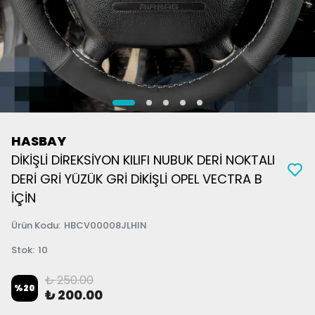
HASBAY
DİKİŞLİ DİREKSİYON KILIFI NUBUK DERİ NOKTALI
DERİ GRİ YÜZÜK GRİ DİKİŞLİ OPEL VECTRA B
İÇİN
Ürün Kodu
:
HBCV00008JLHIN
Stok
:
10
₺ 250.00
%
20
₺ 200.00