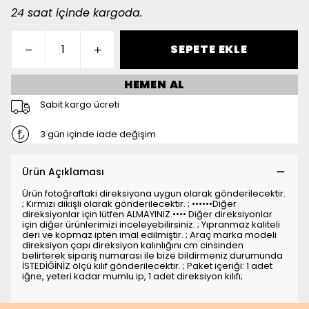
24 saat içinde kargoda.
SEPETE EKLE
HEMEN AL
Sabit kargo ücreti
3 gün içinde iade değişim
Ürün Açıklaması
Ürün fotoğraftaki direksiyona uygun olarak gönderilecektir.
; Kırmızı dikişli olarak gönderilecektir. ; ••••••Diğer
direksiyonlar için lütfen ALMAYINIZ.•••• Diğer direksiyonlar
için diğer ürünlerimizi inceleyebilirsiniz. ; Yıpranmaz kaliteli
deri ve kopmaz ipten imal edilmiştir. ; Araç marka modeli
direksiyon çapı direksiyon kalınlığını cm cinsinden
belirterek sipariş numarası ile bize bildirmeniz durumunda
İSTEDİĞİNİZ ölçü kılıf gönderilecektir. ; Paket içeriği: 1 adet
iğne, yeteri kadar mumlu ip, 1 adet direksiyon kılıfı;