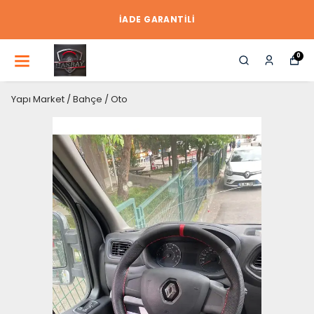
İADE GARANTİLİ
0
Yapı Market / Bahçe / Oto