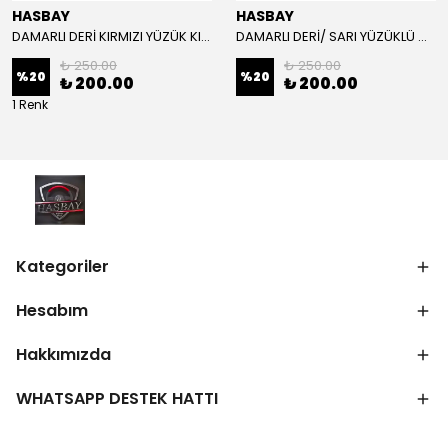
HASBAY
HASBAY
DAMARLI DERİ KIRMIZI YÜZÜK KIRMIZI DİKİŞLİ VW CRAFTER İÇİN İP İĞNE DAHİL
DAMARLI DERİ/ SARI YÜZÜKLÜ MODEL/SARI DİKİŞLİ/HIZLI KARGO
₺ 250.00
₺ 250.00
%
20
%
20
₺ 200.00
₺ 200.00
1 Renk
Kategoriler
Hesabım
Hakkımızda
WHATSAPP DESTEK HATTI