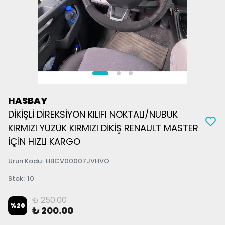
HASBAY
DİKİŞLİ DİREKSİYON KILIFI NOKTALI/NUBUK
KIRMIZI YÜZÜK KIRMIZI DİKİŞ RENAULT MASTER
İÇİN HIZLI KARGO
Ürün Kodu
:
HBCV00007JVHVO
Stok
:
10
₺ 250.00
%
20
₺ 200.00