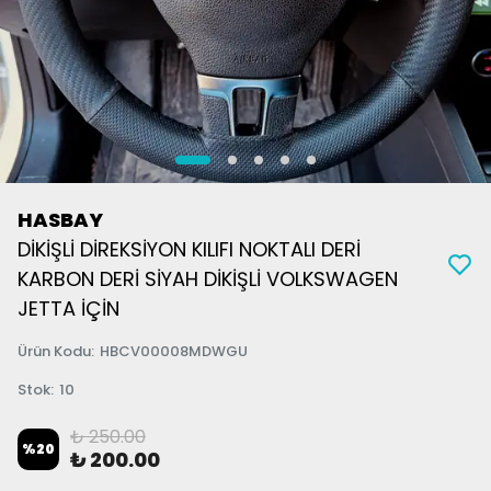
HASBAY
DİKİŞLİ DİREKSİYON KILIFI NOKTALI DERİ
KARBON DERİ SİYAH DİKİŞLİ VOLKSWAGEN
JETTA İÇİN
Ürün Kodu
:
HBCV00008MDWGU
Stok
:
10
₺ 250.00
%
20
₺ 200.00