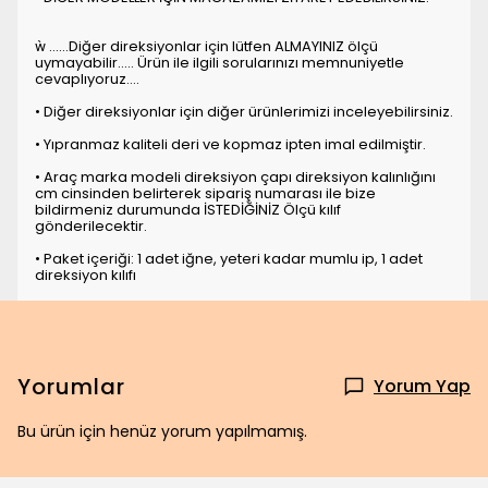
 ......Diğer direksiyonlar için lütfen ALMAYINIZ ölçü
uymayabilir..... Ürün ile ilgili sorularınızı memnuniyetle
cevaplıyoruz....
• Diğer direksiyonlar için diğer ürünlerimizi inceleyebilirsiniz.
• Yıpranmaz kaliteli deri ve kopmaz ipten imal edilmiştir.
• Araç marka modeli direksiyon çapı direksiyon kalınlığını
cm cinsinden belirterek sipariş numarası ile bize
bildirmeniz durumunda İSTEDİĞİNİZ Ölçü kılıf
gönderilecektir.
• Paket içeriği: 1 adet iğne, yeteri kadar mumlu ip, 1 adet
direksiyon kılıfı
Yorumlar
Yorum Yap
Bu ürün için henüz yorum yapılmamış.