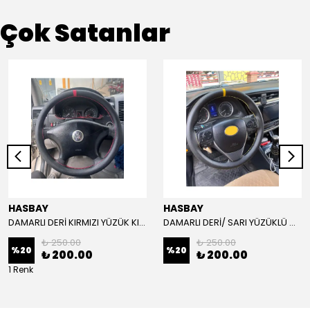
Çok Satanlar
HASBAY
HASBAY
DAMARLI DERİ KIRMIZI YÜZÜK KIRMIZI DİKİŞLİ VW CRAFTER İÇİN İP İĞNE DAHİL
DAMARLI DERİ/ SARI YÜZÜKLÜ MODEL/SARI DİKİŞLİ/HIZLI KARGO
₺ 250.00
₺ 250.00
%
20
%
20
₺ 200.00
₺ 200.00
1 Renk