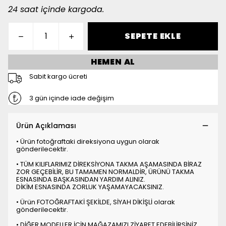
24 saat içinde kargoda.
SEPETE EKLE
HEMEN AL
Sabit kargo ücreti
3 gün içinde iade değişim
Ürün Açıklaması
• Ürün fotoğraftaki direksiyona uygun olarak
gönderilecektir.
• TÜM KILIFLARIMIZ DİREKSİYONA TAKMA AŞAMASINDA BİRAZ
ZOR GEÇEBİLİR, BU TAMAMEN NORMALDİR, ÜRÜNÜ TAKMA
ESNASINDA BAŞKASINDAN YARDIM ALINIZ.
DİKİM ESNASINDA ZORLUK YAŞAMAYACAKSINIZ.
• Ürün FOTOĞRAFTAKİ ŞEKİLDE, SİYAH DİKİŞLİ olarak
gönderilecektir.
• DİĞER MODELLER İÇİN MAĞAZAMIZI ZİYARET EDEBİLİRSİNİZ.