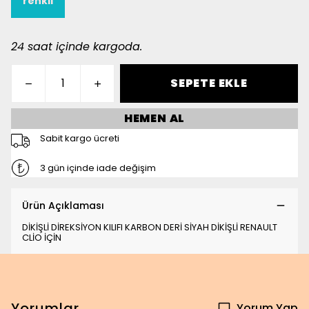
renkli
24 saat içinde kargoda.
SEPETE EKLE
HEMEN AL
Sabit kargo ücreti
3 gün içinde iade değişim
Ürün Açıklaması
DİKİŞLİ DİREKSİYON KILIFI KARBON DERİ SİYAH DİKİŞLİ RENAULT
CLİO İÇİN
Yorumlar
Yorum Yap