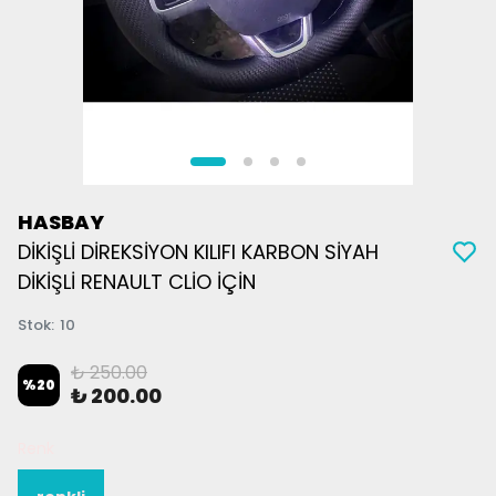
HASBAY
DİKİŞLİ DİREKSİYON KILIFI KARBON SİYAH
DİKİŞLİ RENAULT CLİO İÇİN
Stok
:
10
₺ 250.00
%
20
₺ 200.00
Renk