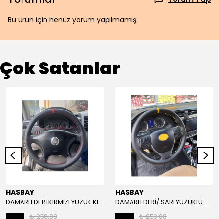
Bu ürün için henüz yorum yapılmamış.
Çok Satanlar
HASBAY
HASBAY
DAMARLI DERİ KIRMIZI YÜZÜK KIRMIZI DİKİŞLİ VW CRAFTER İÇİN İP İĞNE DAHİL
DAMARLI DERİ/ SARI YÜZÜKLÜ MODEL/SARI DİKİŞLİ/HIZLI KARGO
₺ 250.00
₺ 250.00