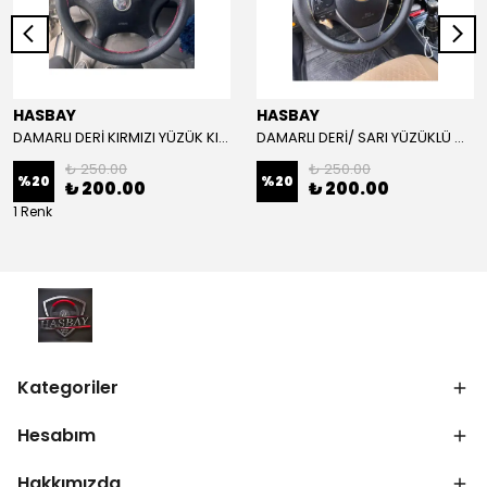
HASBAY
HASBAY
DAMARLI DERİ KIRMIZI YÜZÜK KIRMIZI DİKİŞLİ VW CRAFTER İÇİN İP İĞNE DAHİL
DAMARLI DERİ/ SARI YÜZÜKLÜ MODEL/SARI DİKİŞLİ/HIZLI KARGO
₺ 250.00
₺ 250.00
%
20
%
20
₺ 200.00
₺ 200.00
1 Renk
Kategoriler
Hesabım
Hakkımızda