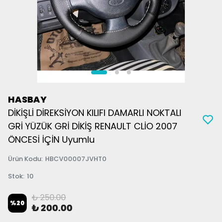
HASBAY
DİKİŞLİ DİREKSİYON KILIFI DAMARLI NOKTALI
GRİ YÜZÜK GRİ DİKİŞ RENAULT CLİO 2007
ÖNCESİ İÇİN Uyumlu
Ürün Kodu
:
HBCV00007JVHT0
Stok
:
10
₺ 250.00
%
20
₺ 200.00