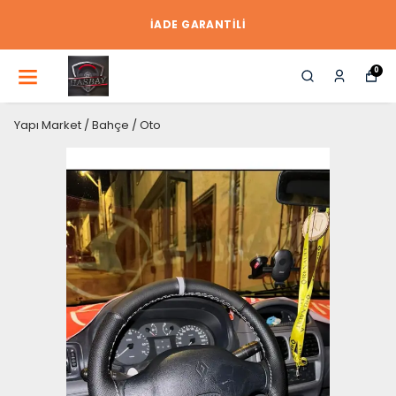
İADE GARANTİLİ
0
Yapı Market / Bahçe / Oto