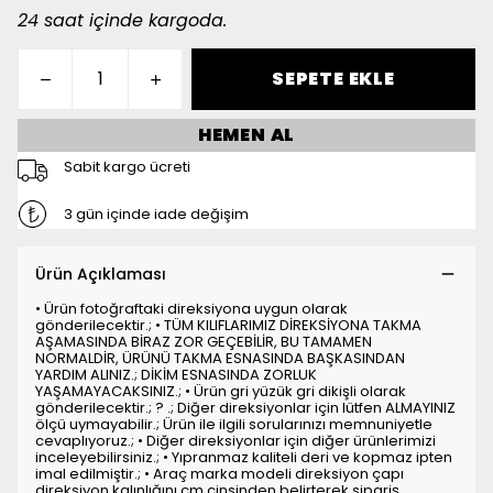
24 saat içinde kargoda.
SEPETE EKLE
HEMEN AL
Sabit kargo ücreti
3 gün içinde iade değişim
Ürün Açıklaması
• Ürün fotoğraftaki direksiyona uygun olarak
gönderilecektir.; • TÜM KILIFLARIMIZ DİREKSİYONA TAKMA
AŞAMASINDA BİRAZ ZOR GEÇEBİLİR, BU TAMAMEN
NORMALDİR, ÜRÜNÜ TAKMA ESNASINDA BAŞKASINDAN
YARDIM ALINIZ.; DİKİM ESNASINDA ZORLUK
YAŞAMAYACAKSINIZ.; • Ürün gri yüzük gri dikişli olarak
gönderilecektir.; ? .; Diğer direksiyonlar için lütfen ALMAYINIZ
ölçü uymayabilir.; Ürün ile ilgili sorularınızı memnuniyetle
cevaplıyoruz.; • Diğer direksiyonlar için diğer ürünlerimizi
inceleyebilirsiniz.; • Yıpranmaz kaliteli deri ve kopmaz ipten
imal edilmiştir.; • Araç marka modeli direksiyon çapı
direksiyon kalınlığını cm cinsinden belirterek sipariş