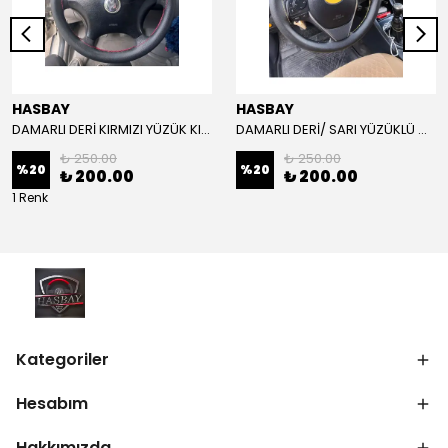
HASBAY
HASBAY
DAMARLI DERİ KIRMIZI YÜZÜK KIRMIZI DİKİŞLİ VW CRAFTER İÇİN İP İĞNE DAHİL
DAMARLI DERİ/ SARI YÜZÜKLÜ MODEL/SARI DİKİŞLİ/HIZLI KARGO
₺ 250.00
₺ 250.00
%
20
%
20
₺ 200.00
₺ 200.00
1 Renk
Kategoriler
Hesabım
Hakkımızda