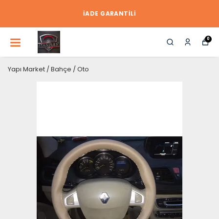
İADE GARANTİLİ
0
Yapı Market / Bahçe / Oto