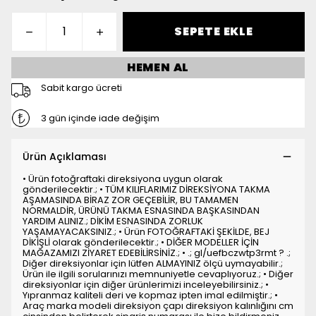
SEPETE EKLE
HEMEN AL
Sabit kargo ücreti
3 gün içinde iade değişim
Ürün Açıklaması
• Ürün fotoğraftaki direksiyona uygun olarak
gönderilecektir.; • TÜM KILIFLARIMIZ DİREKSİYONA TAKMA
AŞAMASINDA BİRAZ ZOR GEÇEBİLİR, BU TAMAMEN
NORMALDİR, ÜRÜNÜ TAKMA ESNASINDA BAŞKASINDAN
YARDIM ALINIZ.; DİKİM ESNASINDA ZORLUK
YAŞAMAYACAKSINIZ.; • Ürün FOTOĞRAFTAKİ ŞEKİLDE, BEJ
DİKİŞLİ olarak gönderilecektir.; • DİĞER MODELLER İÇİN
MAĞAZAMIZI ZİYARET EDEBİLİRSİNİZ.; • .; gl/uefbczwtp3rmt ? .;
Diğer direksiyonlar için lütfen ALMAYINIZ ölçü uymayabilir.;
Ürün ile ilgili sorularınızı memnuniyetle cevaplıyoruz.; • Diğer
direksiyonlar için diğer ürünlerimizi inceleyebilirsiniz.; •
Yıpranmaz kaliteli deri ve kopmaz ipten imal edilmiştir.; •
Araç marka modeli direksiyon çapı direksiyon kalınlığını cm