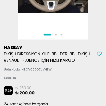
HASBAY
DİKİŞLİ DİREKSİYON KILIFI BEJ DERİ BEJ DİKİŞLİ
RENAULT FLUENCE İÇİN HIZLI KARGO
Ürün Kodu
:
HBCV00007JVHEW
Stok
:
10
₺ 250.00
%
20
₺ 200.00
24 saat içinde kargoda.