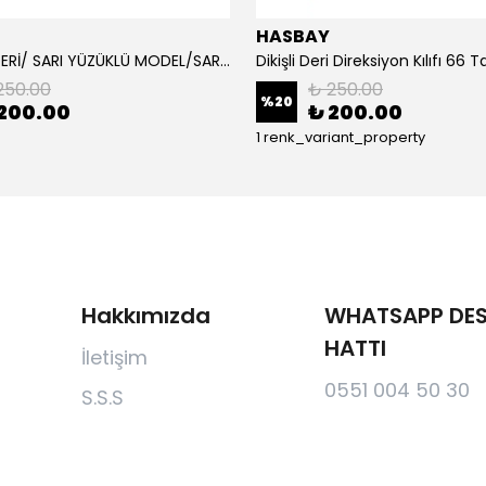
HASBAY
DAMARLI DERİ/ SARI YÜZÜKLÜ MODEL/SARI DİKİŞLİ/HIZLI KARGO
250.00
₺ 250.00
%
20
200.00
₺ 200.00
1 renk_variant_property
Hakkımızda
WHATSAPP DES
HATTI
İletişim
0551 004 50 30
S.S.S