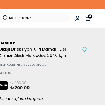
0
HASBAY
Dikişli Direksiyon Kılıfı Damarlı Deri
Kırmızı Dikişli Mercedes 2640 Için
Ürün Kodu
:
HBCV00007QFZCD
Stok
:
10
₺ 250.00
%
20
₺ 200.00
24 saat içinde kargoda.