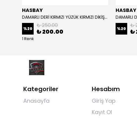
HASBAY
HASBAY
Dikişli Deri Direksiyon Kılıfı Damarlı Siyah Deri Siyah Dikişli Mg Araçlar Için,
DAMARLI DERİ KIRMIZI YÜZÜK KIRMIZI DİKİŞLİ VW CRAFTER İÇİN İP İĞNE DAHİL
₺ 250.00
₺ 
%
20
%
20
₺ 200.00
₺ 
1 Renk
Kategoriler
Hesabım
Anasayfa
Giriş Yap
Kayıt Ol