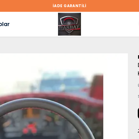
İADE GARANTİLİ
olar