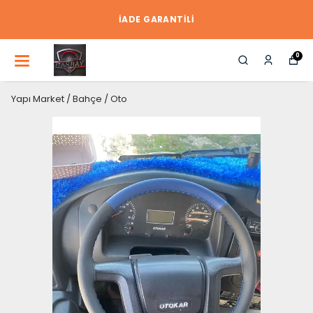
İADE GARANTİLİ
0
Yapı Market / Bahçe / Oto