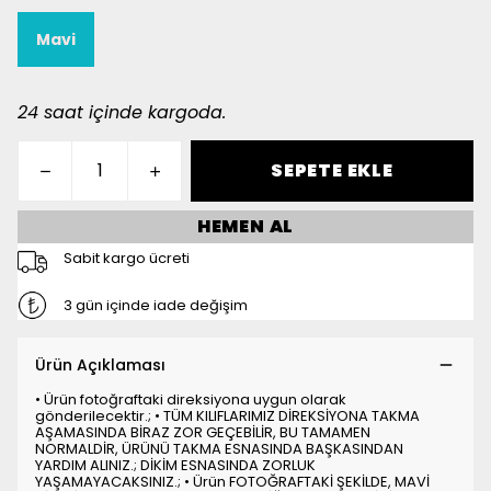
Mavi
24 saat içinde kargoda.
SEPETE EKLE
HEMEN AL
Sabit kargo ücreti
3 gün içinde iade değişim
Ürün Açıklaması
• Ürün fotoğraftaki direksiyona uygun olarak
gönderilecektir.; • TÜM KILIFLARIMIZ DİREKSİYONA TAKMA
AŞAMASINDA BİRAZ ZOR GEÇEBİLİR, BU TAMAMEN
NORMALDİR, ÜRÜNÜ TAKMA ESNASINDA BAŞKASINDAN
YARDIM ALINIZ.; DİKİM ESNASINDA ZORLUK
YAŞAMAYACAKSINIZ.; • Ürün FOTOĞRAFTAKİ ŞEKİLDE, MAVİ