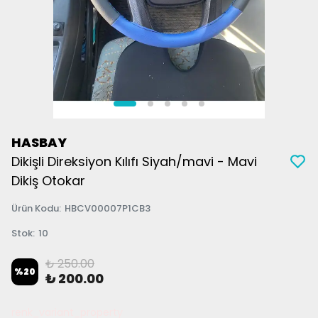
HASBAY
Dikişli Direksiyon Kılıfı Siyah/mavi - Mavi
Dikiş Otokar
Ürün Kodu
:
HBCV00007P1CB3
Stok
:
10
₺ 250.00
%
20
₺ 200.00
renk_variant_property