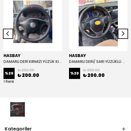
HASBAY
HASBAY
DAMARLI DERİ KIRMIZI YÜZÜK KIRMIZI DİKİŞLİ VW CRAFTER İÇİN İP İĞNE DAHİL
DAMARLI DERİ/ SARI YÜZÜKLÜ MODEL/SARI DİKİŞLİ/HIZLI KARGO
₺ 250.00
₺ 250.00
%
20
%
20
₺ 200.00
₺ 200.00
1 Renk
Kategoriler