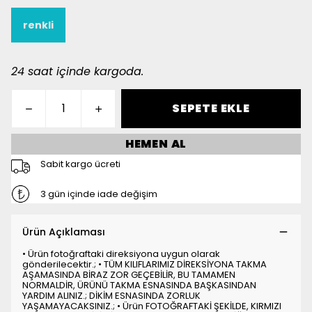
renkli
24 saat içinde kargoda.
SEPETE EKLE
HEMEN AL
Sabit kargo ücreti
3 gün içinde iade değişim
Ürün Açıklaması
• Ürün fotoğraftaki direksiyona uygun olarak
gönderilecektir.; • TÜM KILIFLARIMIZ DİREKSİYONA TAKMA
AŞAMASINDA BİRAZ ZOR GEÇEBİLİR, BU TAMAMEN
NORMALDİR, ÜRÜNÜ TAKMA ESNASINDA BAŞKASINDAN
YARDIM ALINIZ.; DİKİM ESNASINDA ZORLUK
YAŞAMAYACAKSINIZ.; • Ürün FOTOĞRAFTAKİ ŞEKİLDE, KIRMIZI