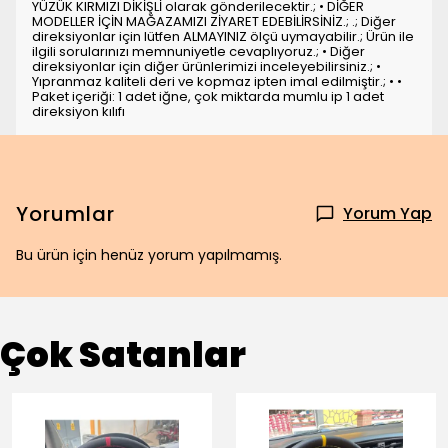
YÜZÜK KIRMIZI DİKİŞLİ olarak gönderilecektir.; • DİĞER
MODELLER İÇİN MAĞAZAMIZI ZİYARET EDEBİLİRSİNİZ.; .; Diğer
direksiyonlar için lütfen ALMAYINIZ ölçü uymayabilir.; Ürün ile
ilgili sorularınızı memnuniyetle cevaplıyoruz.; • Diğer
direksiyonlar için diğer ürünlerimizi inceleyebilirsiniz.; •
Yıpranmaz kaliteli deri ve kopmaz ipten imal edilmiştir.; • •
Paket içeriği: 1 adet iğne, çok miktarda mumlu ip 1 adet
direksiyon kılıfı
Yorumlar
Yorum Yap
Bu ürün için henüz yorum yapılmamış.
Çok Satanlar