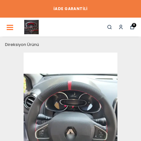
İADE GARANTİLİ
0
Direksiyon Ürünü