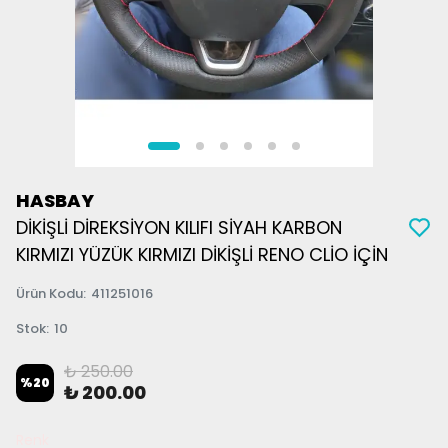
HASBAY
DİKİŞLİ DİREKSİYON KILIFI SİYAH KARBON
KIRMIZI YÜZÜK KIRMIZI DİKİŞLİ RENO CLİO İÇİN
Ürün Kodu
:
411251016
Stok
:
10
₺ 250.00
%
20
₺ 200.00
Renk