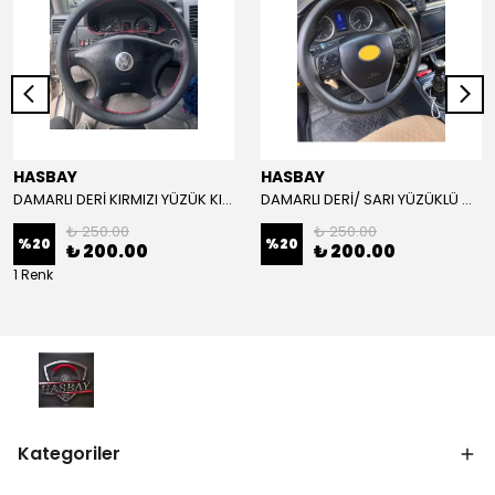
HASBAY
HASBAY
DAMARLI DERİ KIRMIZI YÜZÜK KIRMIZI DİKİŞLİ VW CRAFTER İÇİN İP İĞNE DAHİL
DAMARLI DERİ/ SARI YÜZÜKLÜ MODEL/SARI DİKİŞLİ/HIZLI KARGO
₺ 250.00
₺ 250.00
%
20
%
20
₺ 200.00
₺ 200.00
1 Renk
Kategoriler