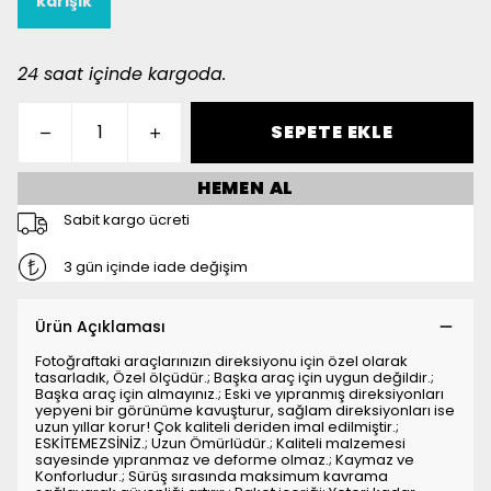
karişik
24 saat içinde kargoda.
SEPETE EKLE
HEMEN AL
Sabit kargo ücreti
3 gün içinde iade değişim
Ürün Açıklaması
Fotoğraftaki araçlarınızın direksiyonu için özel olarak
tasarladık, Özel ölçüdür.; Başka araç için uygun değildir.;
Başka araç için almayınız.; Eski ve yıpranmış direksiyonları
yepyeni bir görünüme kavuşturur, sağlam direksiyonları ise
uzun yıllar korur! Çok kaliteli deriden imal edilmiştir.;
ESKİTEMEZSİNİZ.; Uzun Ömürlüdür.; Kaliteli malzemesi
sayesinde yıpranmaz ve deforme olmaz.; Kaymaz ve
Konforludur.; Sürüş sırasında maksimum kavrama