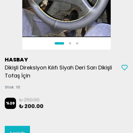
HASBAY
Dikişli Direksiyon Kılıfı Siyah Deri Sarı Dikişli
Tofaş İçin
Stok
:
10
₺ 250.00
%
20
₺ 200.00
Renk