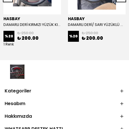
HASBAY
HASBAY
DAMARLI DERİ KIRMIZI YÜZÜK KIRMIZI DİKİŞLİ VW CRAFTER İÇİN İP İĞNE DAHİL
DAMARLI DERİ/ SARI YÜZÜKLÜ MODEL/SARI DİKİŞLİ/HIZLI KARGO
₺ 250.00
₺ 250.00
%
20
%
20
₺ 200.00
₺ 200.00
1 Renk
Kategoriler
Hesabım
Hakkımızda
WHATSAPP DESTEK HATTI